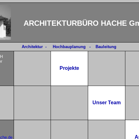
ARCHITEKTURBÜRO HACHE G
Architektur - Hochbauplanung - Bauleitung
bH
er
Projekte
Unser Team
A
ache.de