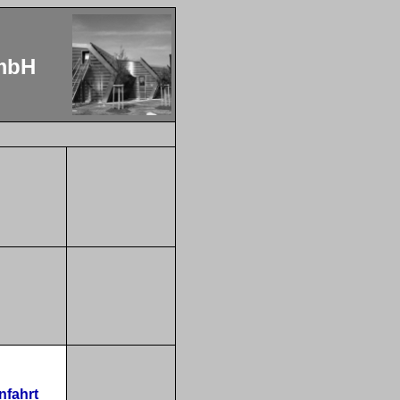
mbH
nfahrt